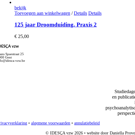
bekijk
Toevoegen aan winkelwagen
/
Details
Details
125 jaar Droomduiding. Praxis 2
€
25,00
DESÇA vzw
ans Spaestraat 25
000 Gent
nfo@idesca-vzw.be
Studiedag
en publicati
psychoanalytis
perspecti
rivacyverklaring
•
algemene voorwaarden
•
annulatiebeleid
© IDESÇA vzw 2026 • website door Daniella Provo