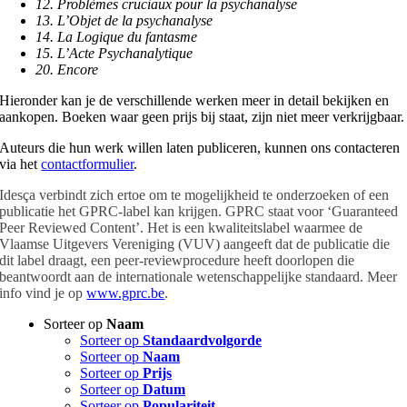
12. Problèmes cruciaux pour la psychanalyse
13. L’Objet de la psychanalyse
14. La Logique du fantasme
15. L’Acte Psychanalytique
20. Encore
Hieronder kan je de verschillende werken meer in detail bekijken en
aankopen. Boeken waar geen prijs bij staat, zijn niet meer verkrijgbaar.
Auteurs die hun werk willen laten publiceren, kunnen ons contacteren
via het
contactformulier
.
Idesça verbindt zich ertoe om te mogelijkheid te onderzoeken of een
publicatie het GPRC-label kan krijgen. GPRC staat voor ‘Guaranteed
Peer Reviewed Content’. Het is een kwaliteitslabel waarmee de
Vlaamse Uitgevers Vereniging (VUV) aangeeft dat de publicatie die
dit label draagt, een peer-reviewprocedure heeft doorlopen die
beantwoordt aan de internationale wetenschappelijke standaard. Meer
info vind je op
www.gprc.be
.
Sorteer op
Naam
Sorteer op
Standaardvolgorde
Sorteer op
Naam
Sorteer op
Prijs
Sorteer op
Datum
Sorteer op
Populariteit