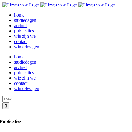
Ga
naar
home
inhoud
studiedagen
archief
publicaties
wie zijn we
contact
winkelwagen
home
studiedagen
archief
publicaties
wie zijn we
contact
winkelwagen
zoek
naar
Publicaties