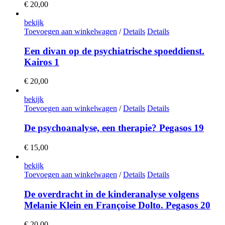
€
20,00
bekijk
Toevoegen aan winkelwagen
/
Details
Details
Een divan op de psychiatrische spoeddienst.
Kairos 1
€
20,00
bekijk
Toevoegen aan winkelwagen
/
Details
Details
De psychoanalyse, een therapie? Pegasos 19
€
15,00
bekijk
Toevoegen aan winkelwagen
/
Details
Details
De overdracht in de kinderanalyse volgens
Melanie Klein en Françoise Dolto. Pegasos 20
€
20,00