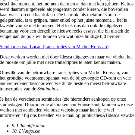
geschikte moment, het moment dat men al dan niet kan grijpen. Kairos
werd daarom uitgebeeld als jongeman zonder kleren, die bovendien
kaal was – op een haarlok na. De haarlok, als metafoor voor de
gelegenheid, is te grijpen, maar enkel op het juiste moment… het is
kwestie van ze niet te missen. Het leek ons dan ook de uitgelezen
benaming voor een dergelijke nieuwe reeks essays, die bij uitstek de
vinger aan de pols wil houden van wat onze huidige tijd beroert.
Seminaries van Lacan (transcripties van Michel Roussan)
Deze werken worden niet door Idesça uitgegeven maar we vinden het
de moeite om jullie met deze transcripties te laten kennis maken.
Omwille van de betrouwbare transcripties van Michel Roussan, van
het grondige voetnotenapparaat, van de bijgevoegde CD-rom en vele
andere redenen beschouwen we dit de beste en meest betrouwbare
transcripties van de
Séminaires
.
Je kan de verschenen seminaries (zie hieronder) aankopen op onze
studiedagen. Door interne afspraken aan Franse kant, kunnen we deze
werken niet aanbieden via onze webshop maar kan je je wel
informeren / bij ons bestellen via e-mail op publicatiesATidesca-vzw.be
9. L’Identification
10. L’Angoisse