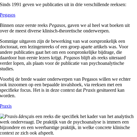
Sinds 1991 geven we publicaties uit in drie verschillende reeksen:
Pegasos
Binnen onze eerste reeks
Pegasos
, gaven we al heel wat boeken uit
over de meest diverse klinisch-theoretische onderwerpen.
Sommige uitgaven zijn de bewerking van wat oorspronkelijk een
doctoraat, een lezingenreeks of een groep aparte artikels was. Voor
andere publicaties gaat het om een oorspronkelijke bijdrage, die
daardoor hun eerste lezers krijgt.
Pegasos
blijft als reeks uiteraard
verder lopen, als plaats voor de publicatie van psychoanalytische
studies.
Voorbij de brede waaier onderwerpen van Pegasos willen we echter
ook inzoomen op een bepaalde invalshoek, via reeksen met een
specifieke focus. Het is in deze context dat
Praxis
gesitueerd kan
worden.
Praxis
is een reeks die specifiek het kader van het analytisch
werk ondervraagt. De praktijk van de psychoanalyse is immers een
bijzondere en een weerbarstige praktijk, in welke concrete klinische
context ze zich ook afspeelt.