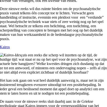
kwestie van verlangen, ook een kwestie van ethiek.
Deze nieuwe reeks wil dus ruimte bieden om de psychoanalytische
praxis vanuit telkens één concept toe te lichten. Verwacht geen
handleiding of instructie, evenmin een pleidooi voor een “verdunde”
psychoanalytische techniek waar niets of zeer weinig nog op het spel
staat. Wel betracht ze telkens een belichting, een toelichting, een
scherpstelling van concepten te brengen met het oog op het duidelijk
maken van hun werkzaamheid in de hedendaagse psychoanalytische
praxis.
Kairos
is een reeks die scherp wil inzetten op de tijd, de
huidige tijd: wat staat er nu op het spel voor de psychoanalyse, wat zijn
actuele hete hangijzers? Welke kwesties dringen zich dusdanig op dat
ze tot een antwoord, of minstens een ondervraging nopen – zelfs al zijn
ze niet altijd even expliciet zichtbaar of duidelijk hoorbaar?
Het kan ook gaan om wat heel duidelijk aanwezig is, maar net in zijn
insisterend terugkeren evenzeer uitnodigt tot een positiebepaling. In
ieder geval een beslissend moment dat appel doet op analytici om een
stem te laten horen en uit te nodigen tot een positiebepaling.
De naam voor de nieuwe reeks sluit daarbij aan: in de Griekse
mythologie staat Kairos immers voor de verpersoonlijking van het