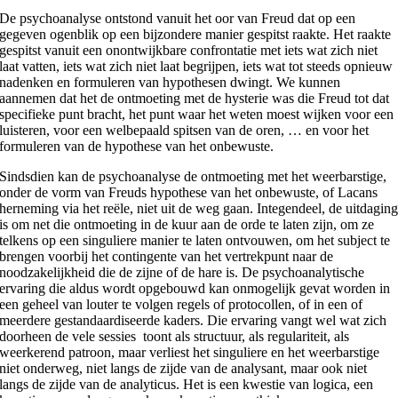
De psychoanalyse ontstond vanuit het oor van Freud dat op een
gegeven ogenblik op een bijzondere manier gespitst raakte. Het raakte
gespitst vanuit een onontwijkbare confrontatie met iets wat zich niet
laat vatten, iets wat zich niet laat begrijpen, iets wat tot steeds opnieuw
nadenken en formuleren van hypothesen dwingt. We kunnen
aannemen dat het de ontmoeting met de hysterie was die Freud tot dat
specifieke punt bracht, het punt waar het weten moest wijken voor een
luisteren, voor een welbepaald spitsen van de oren, … en voor het
formuleren van de hypothese van het onbewuste.
Sindsdien kan de psychoanalyse de ontmoeting met het weerbarstige,
onder de vorm van Freuds hypothese van het onbewuste, of Lacans
herneming via het reële, niet uit de weg gaan. Integendeel, de uitdagin
is om net die ontmoeting in de kuur aan de orde te laten zijn, om ze
telkens op een singuliere manier te laten ontvouwen, om het subject te
brengen voorbij het contingente van het vertrekpunt naar de
noodzakelijkheid die de zijne of de hare is. De psychoanalytische
ervaring die aldus wordt opgebouwd kan onmogelijk gevat worden in
een geheel van louter te volgen regels of protocollen, of in een of
meerdere gestandaardiseerde kaders. Die ervaring vangt wel wat zich
doorheen de vele sessies toont als structuur, als regulariteit, als
weerkerend patroon, maar verliest het singuliere en het weerbarstige
niet onderweg, niet langs de zijde van de analysant, maar ook niet
langs de zijde van de analyticus. Het is een kwestie van logica, een